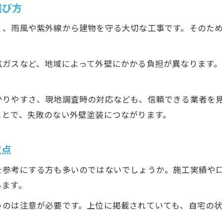
外壁塗装会社ランキングを活用した賢い選択術
選び方
外壁塗装でよくある失敗例と業者選びの注意点
く、雨風や紫外線から建物を守る大切な工事です。そのた
外壁塗装を神奈川県で依頼する際の注意点
神奈川県で外壁塗装をするときに知っておきたいこ
気ガスなど、地域によって外壁にかかる負担が異なります
見積もりを比較するときのチェックポイント
。
外壁塗装で起こりやすいトラブルと対策
かりやすさ、現地調査時の対応なども、信頼できる業者を
契約前に確認しておきたいポイント
ことで、失敗のない外壁塗装につながります。
まとめ
意点
を参考にする方も多いのではないでしょうか。施工実績や
ちます。
うのは注意が必要です。上位に掲載されていても、自宅の