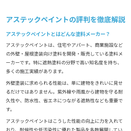
施工業者からの評価
評判を参考にするときの注意点
アステックペイントの評判を徹底解説
遮熱塗料シェアNo.1といわれる理由
遮熱塗料が注目される背景
アステックペイントとはどんな塗料メーカー？
アステックペイントが選ばれる理由
アステックペイントは、住宅やアパート、商業施設など
遮熱性能の特徴
の外壁・屋根塗装向け塗料を開発・販売している塗料メ
ーカーです。特に遮熱塗料の分野で高い知名度を持ち、
外壁塗装選びで重視したい評価のポイント
多くの施工実績があります。
外壁塗装で確認したい評価基準
外壁塗装に求められる性能は、単に建物をきれいに見せ
耐久性は外壁塗装の重要ポイント
るだけではありません。紫外線や雨風から建物を守る耐
遮熱性と省エネ効果の関係
久性や、防水性、省エネにつながる遮熱性なども重要で
メンテナンス性も忘れてはいけない
す。
満足度の高い外壁塗装選びのコツ
アステックペイントはこうした性能の向上に力を入れて
実際どう？外壁塗装における評判と口コミ
おり、耐候性や低汚染性に優れた製品を多数展開してい