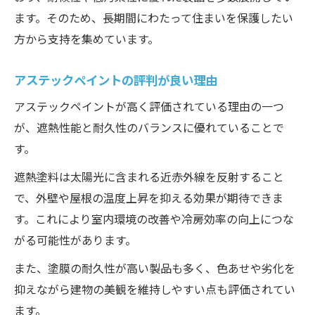
利用者の口コミから見える評価
ます。そのため、長期間にわたって住まいを保護したい
高評価につながるポイント
方から支持を集めています。
口コミを見るときの注意点
施工後の満足度を左右する要素
アステックペイントの評判が良い理由
評判を正しく活用する方法
アステックペイントが高く評価されている理由の一つ
遮熱塗料で選ばれるアステックペイントの強み
が、遮熱性能と耐久性のバランスに優れていることで
遮熱塗料に強みを持つメーカー
す。
住まいの快適性向上につながる遮熱性能
遮熱塗料は太陽光に含まれる近赤外線を反射すること
耐久性と美観を維持しやすい点も魅力
で、外壁や屋根の温度上昇を抑える効果が期待できま
す。これにより室内環境の改善や冷房効率の向上につな
豊富な製品ラインナップから選べる
がる可能性があります。
性能だけでなく施工品質も大切
外壁塗装の欠点や注意点も確認しておこう
また、塗膜の耐久性が高い製品も多く、色あせや劣化を
抑えながら建物の美観を維持しやすい点も評価されてい
外壁塗装は塗料だけで決まるわけではない
ます。